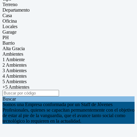
Terreno
Departamento
Casa
Oficina
Locales
Garage
PH
Barrio
Alta Gracia
Ambientes
1 Ambiente
2 Ambientes
3 Ambientes
4 Ambientes
5 Ambientes
+5 Ambientes
Buscar
Somos una Empresa conformada por un Staff de Jóvenes
Profesionales, quienes se capacitan permanentemente con el objetivo
de estar al pie de la vanguardia, que el avance tanto social como
tecnológico lo requieren en la actualidad.