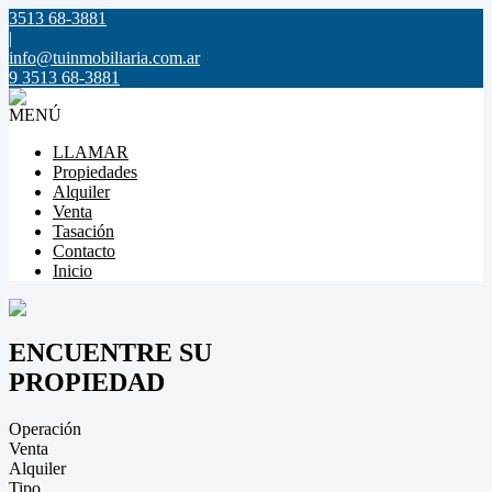
3513 68-3881
|
info@tuinmobiliaria.com.ar
9 3513 68-3881
MENÚ
LLAMAR
Propiedades
Alquiler
Venta
Tasación
Contacto
Inicio
ENCUENTRE SU
PROPIEDAD
Operación
Venta
Alquiler
Tipo