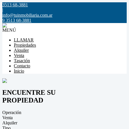
3513 68-3881
|
info@tuinmobiliaria.com.ar
9 3513 68-3881
MENÚ
LLAMAR
Propiedades
Alquiler
Venta
Tasación
Contacto
Inicio
ENCUENTRE SU
PROPIEDAD
Operación
Venta
Alquiler
Tipo