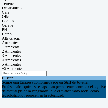
Terreno
Departamento
Casa
Oficina
Locales
Garage
PH
Barrio
Alta Gracia
Ambientes
1 Ambiente
2 Ambientes
3 Ambientes
4 Ambientes
5 Ambientes
+5 Ambientes
Buscar
Somos una Empresa conformada por un Staff de Jóvenes
Profesionales, quienes se capacitan permanentemente con el objetivo
de estar al pie de la vanguardia, que el avance tanto social como
tecnológico lo requieren en la actualidad.