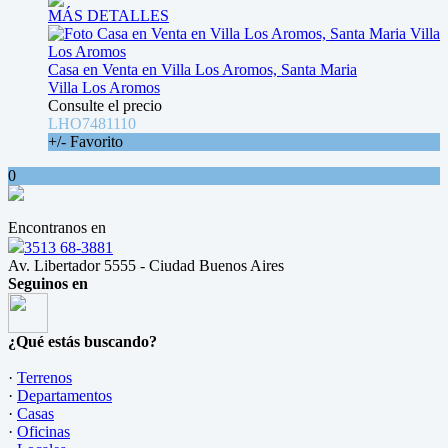
MÁS DETALLES
Casa en Venta en Villa Los Aromos, Santa Maria
Villa Los Aromos
Consulte el precio
LHO7481110
+/- Favorito
0
Encontranos en
3513 68-3881
Av. Libertador 5555 - Ciudad Buenos Aires
Seguinos en
¿Qué estás buscando?
·
Terrenos
·
Departamentos
·
Casas
·
Oficinas