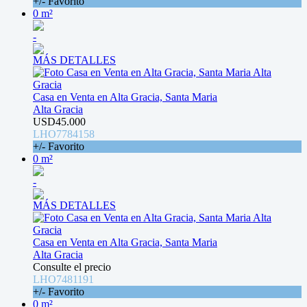
+/- Favorito
0 m²
-
MÁS DETALLES
Casa en Venta en Alta Gracia, Santa Maria
Alta Gracia
USD45.000
LHO7784158
+/- Favorito
0 m²
-
MÁS DETALLES
Casa en Venta en Alta Gracia, Santa Maria
Alta Gracia
Consulte el precio
LHO7481191
+/- Favorito
0 m²