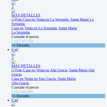
3
MÁS DETALLES
Casa en Venta en La Serranita, Santa Maria
La Serranita
Consulte el precio
LHO7481349
+/- Favorito
0 m²
3
MÁS DETALLES
Casa en Venta en Alta Gracia, Santa Maria
Alta Gracia
Consulte el precio
LHO7481686
+/- Favorito
0 m²