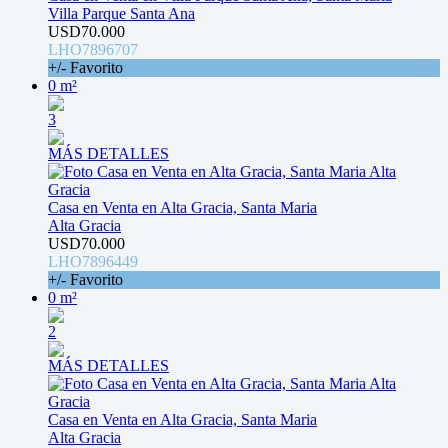
Villa Parque Santa Ana
USD70.000
LHO7896707
+/- Favorito
0 m²
3
MÁS DETALLES
Casa en Venta en Alta Gracia, Santa Maria
Alta Gracia
USD70.000
LHO7896449
+/- Favorito
0 m²
2
MÁS DETALLES
Casa en Venta en Alta Gracia, Santa Maria
Alta Gracia