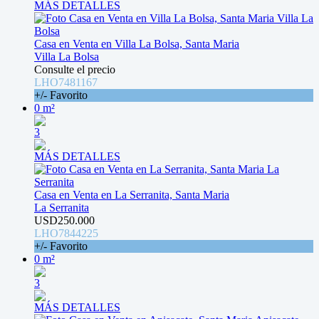
MÁS DETALLES
Casa en Venta en Villa La Bolsa, Santa Maria
Villa La Bolsa
Consulte el precio
LHO7481167
+/- Favorito
0 m²
3
MÁS DETALLES
Casa en Venta en La Serranita, Santa Maria
La Serranita
USD250.000
LHO7844225
+/- Favorito
0 m²
3
MÁS DETALLES