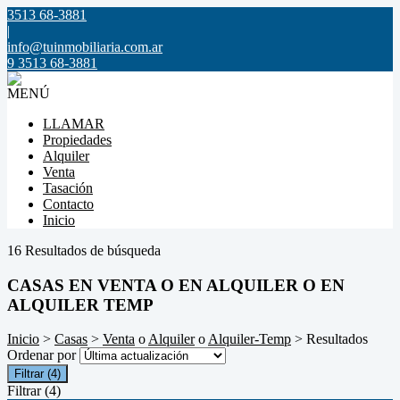
3513 68-3881
|
info@tuinmobiliaria.com.ar
9 3513 68-3881
MENÚ
LLAMAR
Propiedades
Alquiler
Venta
Tasación
Contacto
Inicio
16 Resultados de búsqueda
CASAS EN VENTA O EN ALQUILER O EN
ALQUILER TEMP
Inicio
>
Casas
>
Venta
o
Alquiler
o
Alquiler-Temp
> Resultados
Ordenar por
Filtrar
(4)
Filtrar
(4)