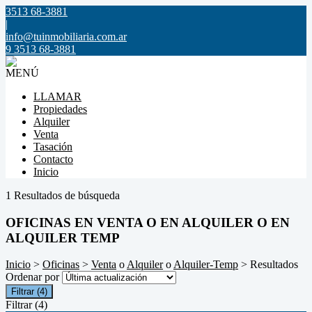
3513 68-3881
|
info@tuinmobiliaria.com.ar
9 3513 68-3881
MENÚ
LLAMAR
Propiedades
Alquiler
Venta
Tasación
Contacto
Inicio
1 Resultados de búsqueda
OFICINAS EN VENTA O EN ALQUILER O EN
ALQUILER TEMP
Inicio
>
Oficinas
>
Venta
o
Alquiler
o
Alquiler-Temp
> Resultados
Ordenar por
Filtrar
(4)
Filtrar
(4)