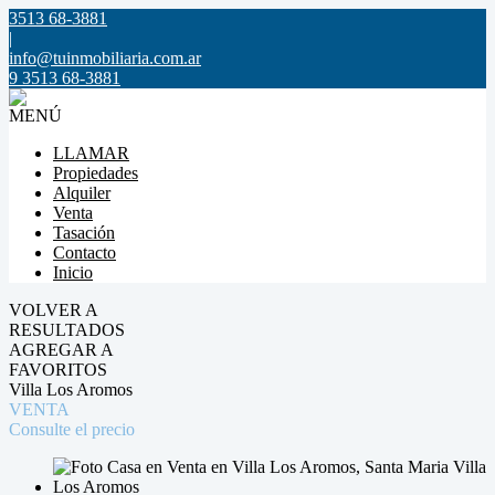
3513 68-3881
|
info@tuinmobiliaria.com.ar
9 3513 68-3881
MENÚ
LLAMAR
Propiedades
Alquiler
Venta
Tasación
Contacto
Inicio
VOLVER A
RESULTADOS
AGREGAR A
FAVORITOS
Villa Los Aromos
VENTA
Consulte el precio