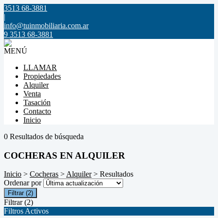
3513 68-3881
|
info@tuinmobiliaria.com.ar
9 3513 68-3881
MENÚ
LLAMAR
Propiedades
Alquiler
Venta
Tasación
Contacto
Inicio
0 Resultados de búsqueda
COCHERAS EN ALQUILER
Inicio
>
Cocheras
>
Alquiler
> Resultados
Ordenar por
Filtrar
(2)
Filtrar
(2)
Filtros Activos